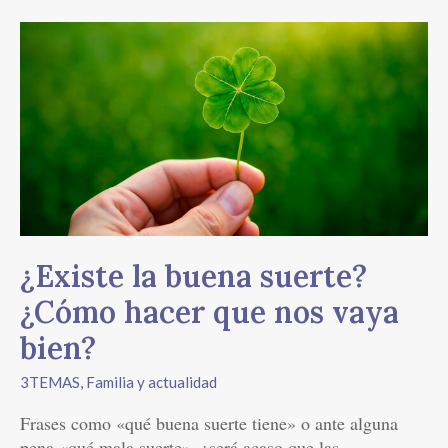
¿Existe
la
buena
suerte?
¿Cómo
hacer
que
nos
vaya
bien?
¿Existe la buena suerte?
¿Cómo hacer que nos vaya
bien?
3TEMAS
,
Familia y actualidad
Frases como «qué buena suerte tiene» o ante alguna
pena «qué mala suerte», ¿será acaso que las