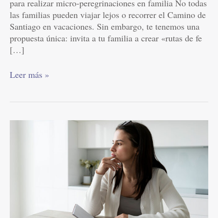
para realizar micro-peregrinaciones en familia No todas
las familias pueden viajar lejos o recorrer el Camino de
Santiago en vacaciones. Sin embargo, te tenemos una
propuesta única: invita a tu familia a crear «rutas de fe
[…]
Leer más »
El
sapiens
en
busca
del
sentido