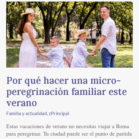
Por
qué
hacer
una micro-
peregrinación
familiar
este
verano
Por qué hacer una micro-
peregrinación familiar este
verano
Familia y actualidad
,
zPrincipal
Estas vacaciones de verano no necesitas viajar a Roma
para peregrinar. Tu ciudad puede ser el punto de partida