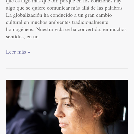
que es algo más que oír, porque en los corazones hay
algo que se quiere comunicar más allá de las palabras
La globalización ha conducido a un gran cambio
cultural en muchos ambientes tradicionalmente
homogéneos. Nuestra vida se ha convertido, en muchos
sentidos, en un
Leer más »
¿Los
celos
nos
hacen
malas
personas
o
cometer