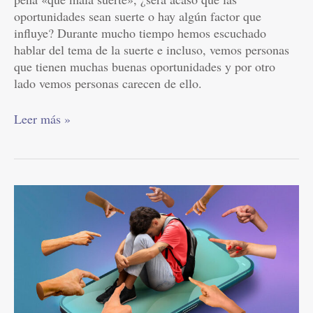
oportunidades sean suerte o hay algún factor que
influye? Durante mucho tiempo hemos escuchado
hablar del tema de la suerte e incluso, vemos personas
que tienen muchas buenas oportunidades y por otro
lado vemos personas carecen de ello.
Leer más »
“Funar”
en
redes
sociales:
evitar
la
crítica
masiva