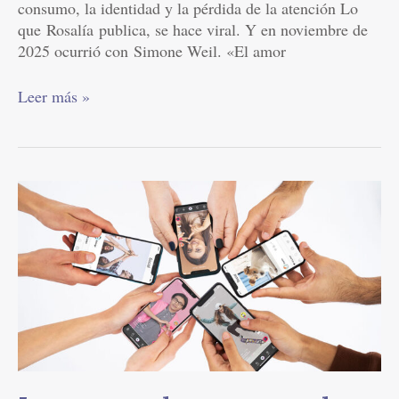
consumo, la identidad y la pérdida de la atención Lo
que Rosalía publica, se hace viral. Y en noviembre de
2025 ocurrió con Simone Weil. «El amor
Leer más »
La
trampa
de
creer
que
los
demás
son
más
felices