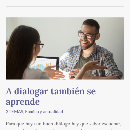
A
dialogar
también
se
aprende
A dialogar también se
aprende
3TEMAS
,
Familia y actualidad
Para que haya un buen diálogo hay que saber escuchar,