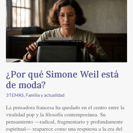
¿Por
qué
Simone
Weil
está
de
moda?
¿Por qué Simone Weil está
de moda?
3TEMAS
,
Familia y actualidad
La pensadora francesa ha quedado en el centro entre la
viralidad pop y la filosofía contemporánea. Su
pensamiento —radical, fragmentario y profundamente
espiritual— reaparece como una respuesta a la era del