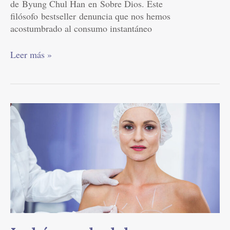
de Byung Chul Han en Sobre Dios. Este
filósofo bestseller denuncia que nos hemos
acostumbrado al consumo instantáneo
Leer más »
La
búsqueda
del
cuerpo
perfecto
se
ha
vuelto
una
obsesión