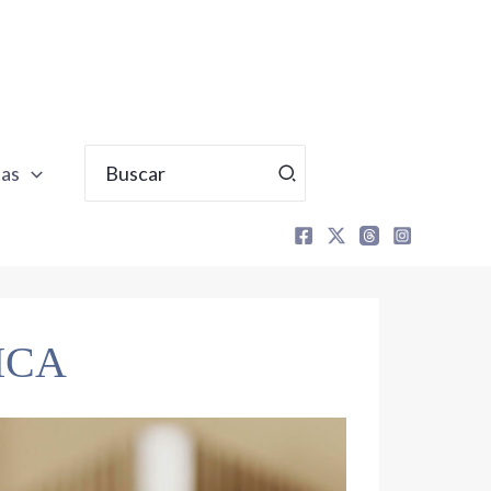
Buscar
tas
por:
ICA