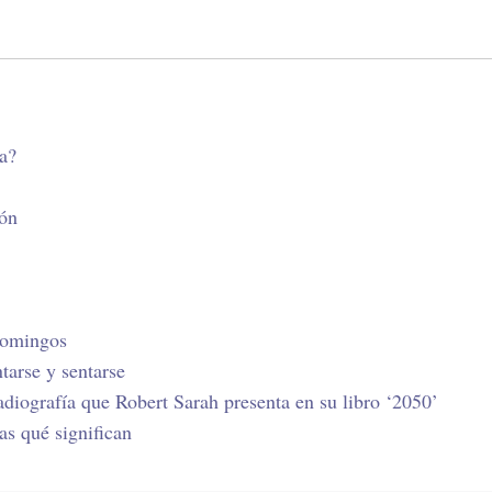
ia?
dón
 domingos
tarse y sentarse
adiografía que Robert Sarah presenta en su libro ‘2050’
ías qué significan