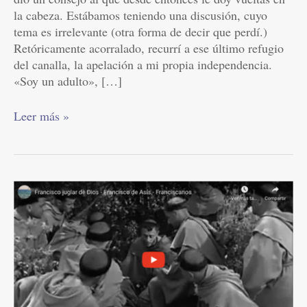
la cabeza. Estábamos teniendo una discusión, cuyo
tema es irrelevante (otra forma de decir que perdí.)
Retóricamente acorralado, recurrí a ese último refugio
del canalla, la apelación a mi propia independencia.
«Soy un adulto», […]
Leer más »
Francisco
juglar
de
Dios
–
Francisco
de
Asís