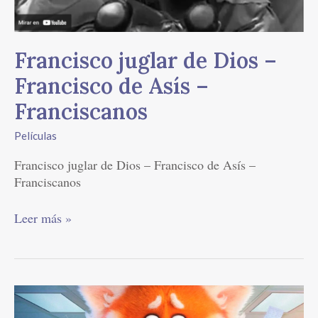
–
Franciscanos
Francisco juglar de Dios –
Francisco de Asís –
Franciscanos
Películas
Francisco juglar de Dios – Francisco de Asís –
Franciscanos
Leer más »
CINE:
Turning