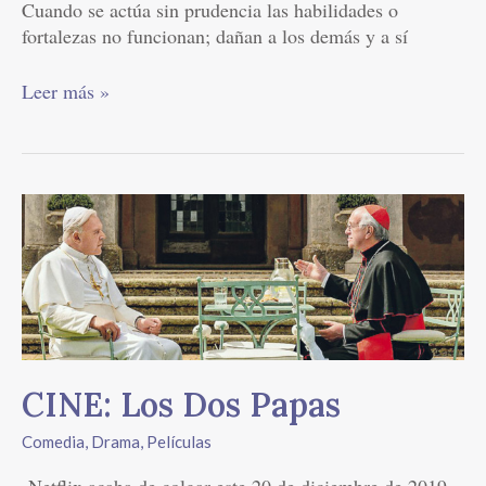
Cuando se actúa sin prudencia las habilidades o
fortalezas no funcionan; dañan a los demás y a sí
Leer más »
CINE:
Los
Dos
Papas
CINE: Los Dos Papas
Comedia
,
Drama
,
Películas
Netflix acaba de colgar este 20 de diciembre de 2019