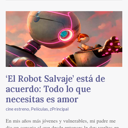
‘El
Robot
Salvaje’
está
de
acuerdo:
Todo
lo
que
necesitas
‘El Robot Salvaje’ está de
es
acuerdo: Todo lo que
amor
necesitas es amor
cine estreno
,
Películas
,
zPrincipal
En mis años más jóvenes y vulnerables, mi padre me
dio un consejo al que desde entonces le doy vueltas en