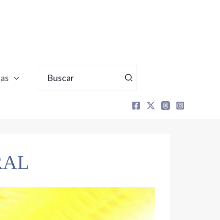
Buscar
tas
por:
RAL