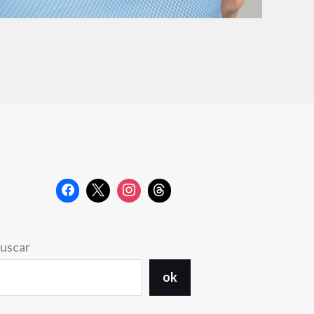
uscar
ok