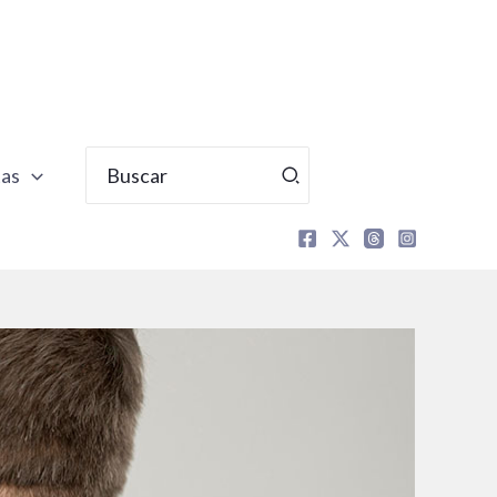
Buscar
tas
por: