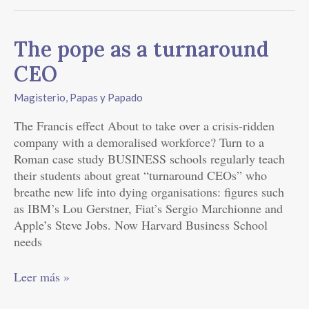
The
The pope as a turnaround
pope
CEO
as
a
Magisterio
,
Papas y Papado
turnaround
The Francis effect About to take over a crisis-ridden
CEO
company with a demoralised workforce? Turn to a
Roman case study BUSINESS schools regularly teach
their students about great “turnaround CEOs” who
breathe new life into dying organisations: figures such
as IBM’s Lou Gerstner, Fiat’s Sergio Marchionne and
Apple’s Steve Jobs. Now Harvard Business School
needs
Leer más »