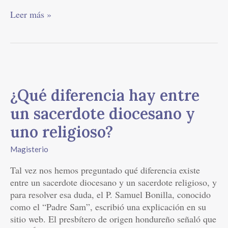
Leer más »
¿Qué
diferencia
¿Qué diferencia hay entre
hay
entre
un sacerdote diocesano y
un
uno religioso?
sacerdote
diocesano
Magisterio
y
uno
Tal vez nos hemos preguntado qué diferencia existe
religioso?
entre un sacerdote diocesano y un sacerdote religioso, y
para resolver esa duda, el P. Samuel Bonilla, conocido
como el “Padre Sam”, escribió una explicación en su
sitio web. El presbítero de origen hondureño señaló que