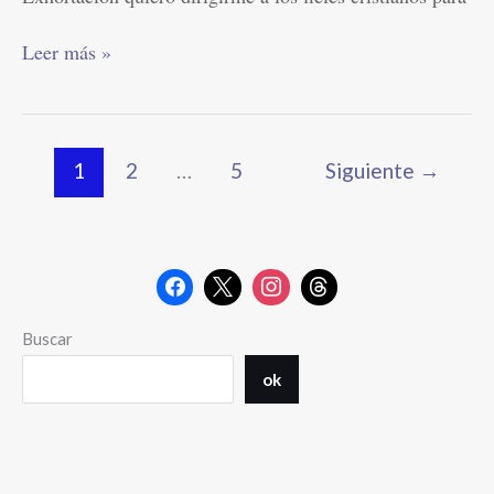
Dios.
Leer más »
1
2
…
5
Siguiente
→
Buscar
ok