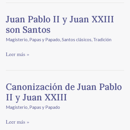
Juan
Juan Pablo II y Juan XXIII
Pablo
son Santos
II
y
Magisterio
,
Papas y Papado
,
Santos clásicos
,
Tradición
Juan
XXIII
Leer más »
son
Santos
Canonización
Canonización de Juan Pablo
de
II y Juan XXIII
Juan
Pablo
Magisterio
,
Papas y Papado
II
y
Leer más »
Juan