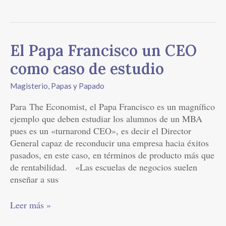
El
El Papa Francisco un CEO
Papa
como caso de estudio
Francisco
un
Magisterio
,
Papas y Papado
CEO
Para The Economist, el Papa Francisco es un magnífico
como
ejemplo que deben estudiar los alumnos de un MBA
caso
pues es un «turnarond CEO», es decir el Director
de
General capaz de reconducir una empresa hacia éxitos
estudio
pasados, en este caso, en términos de producto más que
de rentabilidad. «Las escuelas de negocios suelen
enseñar a sus
Leer más »