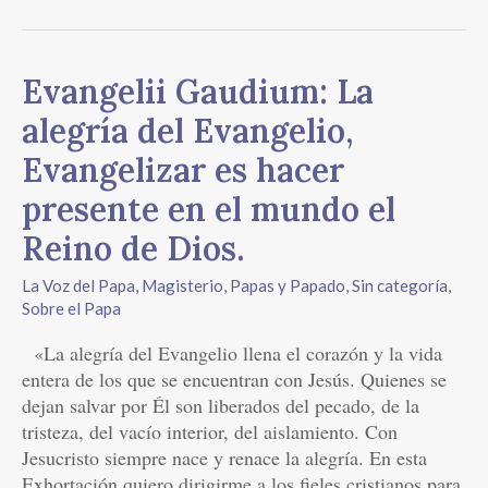
XXIII
Evangelii
Evangelii Gaudium: La
Gaudium:
alegría del Evangelio,
La
alegría
Evangelizar es hacer
del
presente en el mundo el
Evangelio,
Evangelizar
Reino de Dios.
es
La Voz del Papa
,
Magisterio
,
Papas y Papado
,
Sin categoría
,
hacer
Sobre el Papa
presente
en
«La alegría del Evangelio llena el corazón y la vida
el
entera de los que se encuentran con Jesús. Quienes se
mundo
dejan salvar por Él son liberados del pecado, de la
el
tristeza, del vacío interior, del aislamiento. Con
Reino
Jesucristo siempre nace y renace la alegría. En esta
de
Exhortación quiero dirigirme a los fieles cristianos para