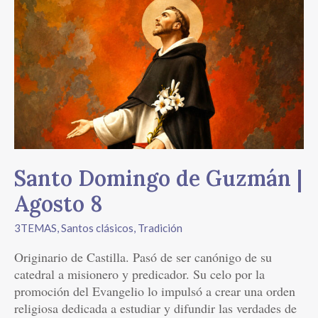
Santo
Domingo
de
Guzmán
|
Agosto
8
Santo Domingo de Guzmán |
Agosto 8
3TEMAS
,
Santos clásicos
,
Tradición
Originario de Castilla. Pasó de ser canónigo de su
catedral a misionero y predicador. Su celo por la
promoción del Evangelio lo impulsó a crear una orden
religiosa dedicada a estudiar y difundir las verdades de