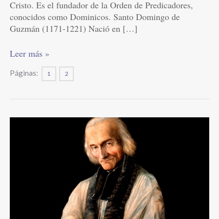
Cristo. Es el fundador de la Orden de Predicadores,
conocidos como Dominicos. Santo Domingo de
Guzmán (1171-1221) Nació en […]
Leer más »
Páginas:
1
2
San
Juan
María
Vianney,
presbítero
|
Agosto
4