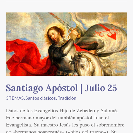
Santiago
Apóstol
|
Julio
25
Santiago Apóstol | Julio 25
3TEMAS
,
Santos clásicos
,
Tradición
Datos de los Evangelios Hijo de Zebedeo y Salomé.
Fue hermano mayor del también apóstol Juan el
Evangelista. Su maestro Jesús les puso el sobrenombre
de «hermanos boanergués» («hijos del trueno»). Su