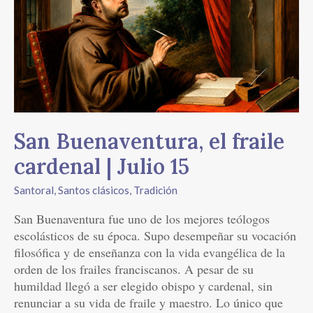
el
fraile
cardenal
|
Julio
15
San Buenaventura, el fraile
cardenal | Julio 15
Santoral
,
Santos clásicos
,
Tradición
San Buenaventura fue uno de los mejores teólogos
escolásticos de su época. Supo desempeñar su vocación
filosófica y de enseñanza con la vida evangélica de la
orden de los frailes franciscanos. A pesar de su
humildad llegó a ser elegido obispo y cardenal, sin
renunciar a su vida de fraile y maestro. Lo único que