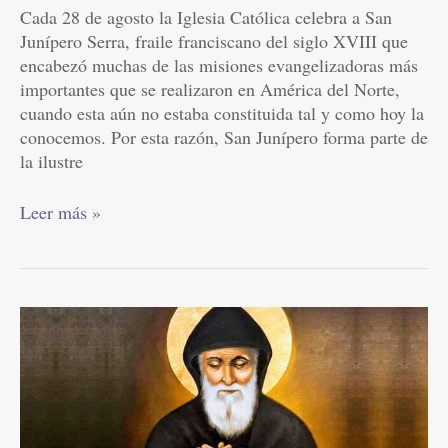
Cada 28 de agosto la Iglesia Católica celebra a San
26
Junípero Serra, fraile franciscano del siglo XVIII que
encabezó muchas de las misiones evangelizadoras más
importantes que se realizaron en América del Norte,
cuando esta aún no estaba constituida tal y como hoy la
conocemos. Por esta razón, San Junípero forma parte de
la ilustre
Leer más »
San
Charbel
Makhlouf,
el
ermitaño
libanés