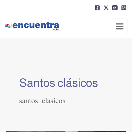
Ir
al
contenido
Santos clásicos
santos_clasicos