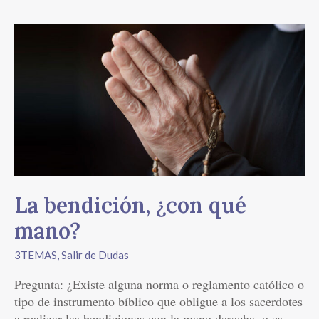
La
bendición,
¿con
qué
mano?
La bendición, ¿con qué
mano?
3TEMAS
,
Salir de Dudas
Pregunta: ¿Existe alguna norma o reglamento católico o
tipo de instrumento bíblico que obligue a los sacerdotes
a realizar las bendiciones con la mano derecha, o es