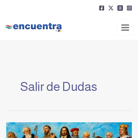
Ir
al
contenido
Salir de Dudas
¿Qué
sentido