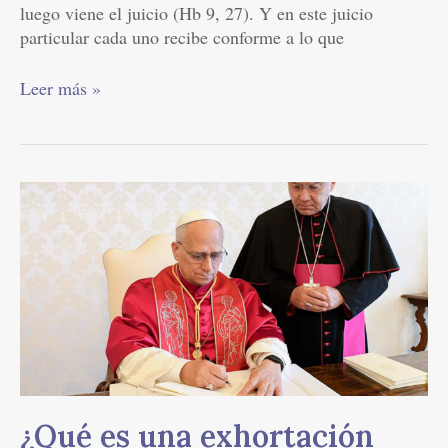
luego viene el juicio (Hb 9, 27). Y en este juicio
particular cada uno recibe conforme a lo que
Leer más »
¿Qué
es
una
exhortación
apostólica?
¿Qué es una exhortación