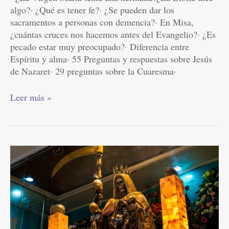
algo?· ¿Qué es tener fe?· ¿Se pueden dar los
sacramentos a personas con demencia?· En Misa,
¿cuántas cruces nos hacemos antes del Evangelio?· ¿Es
pecado estar muy preocupado?· Diferencia entre
Espíritu y alma· 55 Preguntas y respuestas sobre Jesús
de Nazaret· 29 preguntas sobre la Cuaresma·
Leer más »
La
santa
muerte:
un
culto
que
esconde