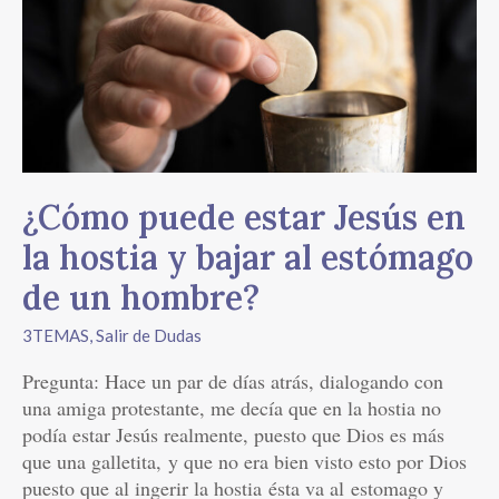
estar
Jesús
en
la
hostia
y
bajar
al
¿Cómo puede estar Jesús en
estómago
de
la hostia y bajar al estómago
un
de un hombre?
hombre?
3TEMAS
,
Salir de Dudas
Pregunta: Hace un par de días atrás, dialogando con
una amiga protestante, me decía que en la hostia no
podía estar Jesús realmente, puesto que Dios es más
que una galletita, y que no era bien visto esto por Dios
puesto que al ingerir la hostia ésta va al estomago y