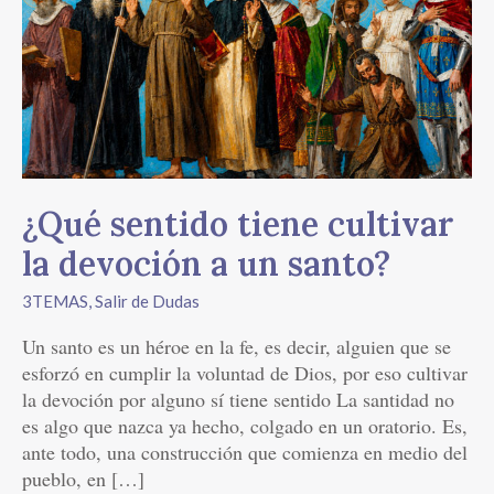
tiene
cultivar
la
devoción
a
un
santo?
¿Qué sentido tiene cultivar
la devoción a un santo?
3TEMAS
,
Salir de Dudas
Un santo es un héroe en la fe, es decir, alguien que se
esforzó en cumplir la voluntad de Dios, por eso cultivar
la devoción por alguno sí tiene sentido La santidad no
es algo que nazca ya hecho, colgado en un oratorio. Es,
ante todo, una construcción que comienza en medio del
pueblo, en […]