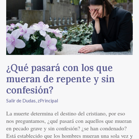
con
los
que
mueran
de
repente
y
sin
¿Qué pasará con los que
confesión?
mueran de repente y sin
confesión?
Salir de Dudas
,
zPrincipal
La muerte determina el destino del cristiano, por eso
nos preguntamos, ¿qué pasará con aquellos que mueran
en pecado grave y sin confesión? ¿se han condenado?
Está establecido que los hombres mueran una sola vez y