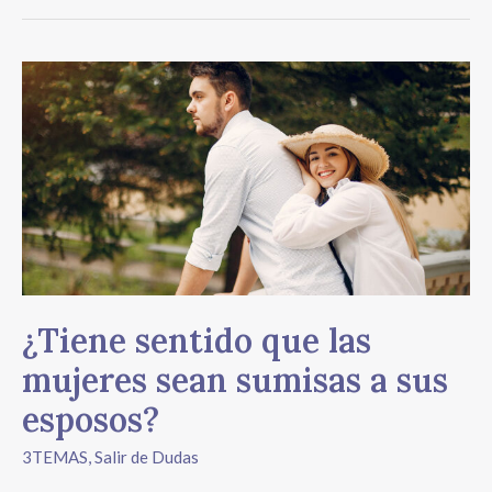
¿Tiene
sentido
que
las
mujeres
sean
sumisas
a
sus
esposos?
¿Tiene sentido que las
mujeres sean sumisas a sus
esposos?
3TEMAS
,
Salir de Dudas