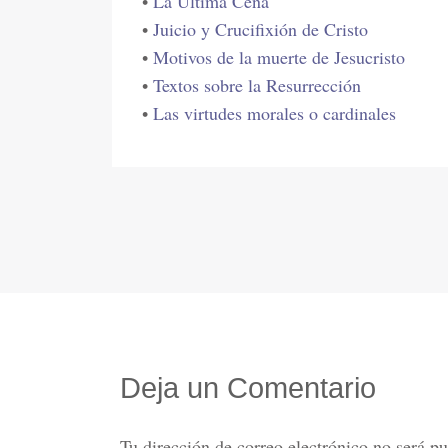
•
La Última Cena
•
Juicio y Crucifixión de Cristo
•
Motivos de la muerte de Jesucristo
•
Textos sobre la Resurrección
•
Las virtudes morales o cardinales
Deja un Comentario
Tu dirección de correo electrónico no será pu