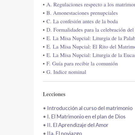
•
A. Regulaciones respecto a los matrimon
•
B. Amonestaciones prenupciales
•
C. La confesión antes de la boda
•
D. Formalidades para la celebración de
•
E. La Misa Nupcial: Liturgia de la Pala
•
E. La Misa Nupcial: El Rito del Matrim
•
E. La Misa Nupcial: Liturgia de la Eucar
•
F. Guía para recibir la comunión
•
G. Indice nominal
Lecciones
•
Introducción al curso del matrimonio
•
I. El Matrimonio en el plan de Dios
•
II. El Aprendizaje del Amor
•
IIa. El noviazgo