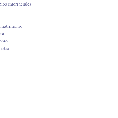
ios interraciales
l matrimonio
bra
onio
istía