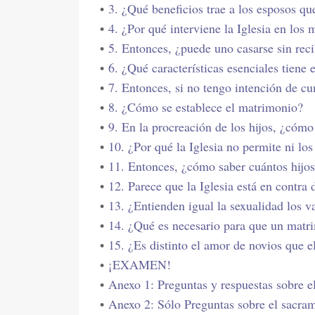
•
3. ¿Qué beneficios trae a los esposos q
•
4. ¿Por qué interviene la Iglesia en los
•
5. Entonces, ¿puede uno casarse sin reci
•
6. ¿Qué características esenciales tiene
•
7. Entonces, si no tengo intención de c
•
8. ¿Cómo se establece el matrimonio?
•
9. En la procreación de los hijos, ¿cómo
•
10. ¿Por qué la Iglesia no permite ni lo
•
11. Entonces, ¿cómo saber cuántos hijo
•
12. Parece que la Iglesia está en contra 
•
13. ¿Entienden igual la sexualidad los v
•
14. ¿Qué es necesario para que un matr
•
15. ¿Es distinto el amor de novios que 
•
¡EXAMEN!
•
Anexo 1: Preguntas y respuestas sobre 
•
Anexo 2: Sólo Preguntas sobre el sacra