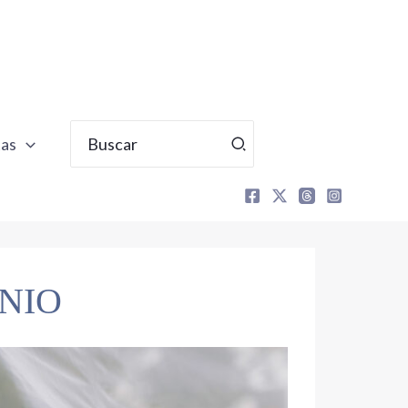
Buscar
tas
por:
NIO