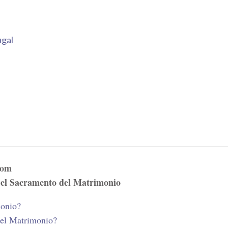
ugal
com
 el Sacramento del Matrimonio
monio?
del Matrimonio?