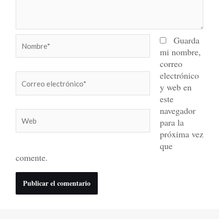
Nombre*
Guarda
mi nombre,
correo
electrónico
Correo
y web en
electrónico*
este
navegador
Web
para la
próxima vez
que
comente.