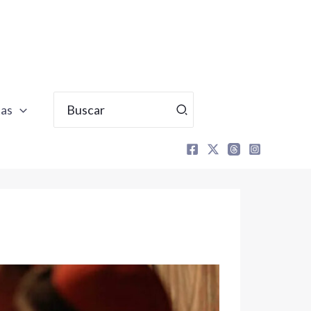
Buscar
tas
por: