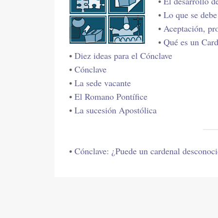
•
El desarrollo d
•
Lo que se debe 
•
Aceptación, pr
•
Qué es un Carde
•
Diez ideas para el Cónclave
•
Cónclave
•
La sede vacante
•
El Romano Pontífice
•
La sucesión Apostólica
•
Cónclave: ¿Puede un cardenal desconoci