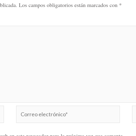
blicada.
Los campos obligatorios están marcados con
*
Correo
W
electrónico*
web en este navegador para la próxima vez que comente.