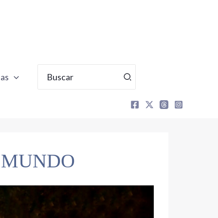
Buscar
tas
por:
L MUNDO