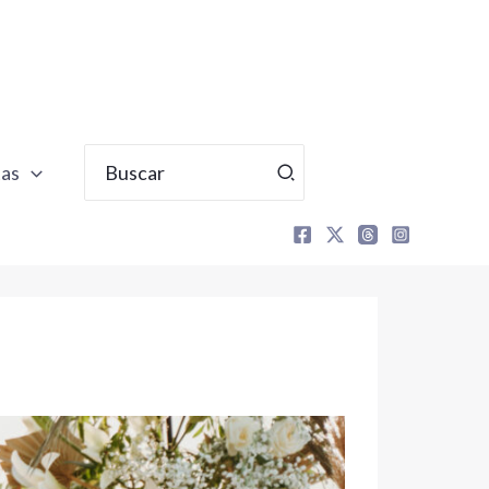
Buscar
tas
por: