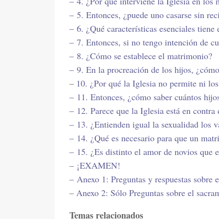
–
4. ¿Por qué interviene la Iglesia en los
–
5. Entonces, ¿puede uno casarse sin rec
–
6. ¿Qué características esenciales tiene
–
7. Entonces, si no tengo intención de 
–
8. ¿Cómo se establece el matrimonio?
–
9. En la procreación de los hijos, ¿cóm
–
10. ¿Por qué la Iglesia no permite ni lo
–
11. Entonces, ¿cómo saber cuántos hijo
–
12. Parece que la Iglesia está en contra 
–
13. ¿Entienden igual la sexualidad los 
–
14. ¿Qué es necesario para que un mat
–
15. ¿Es distinto el amor de novios que 
–
¡EXAMEN!
–
Anexo 1: Preguntas y respuestas sobre 
–
Anexo 2: Sólo Preguntas sobre el sacr
Temas relacionados