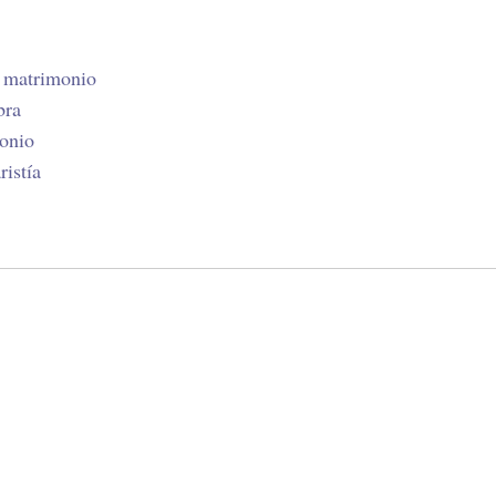
l matrimonio
bra
monio
ristía