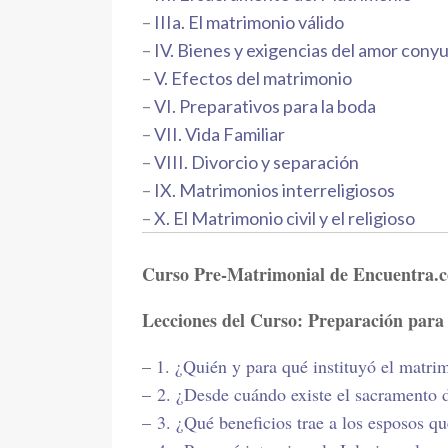
–
IIIa. El matrimonio válido
–
IV. Bienes y exigencias del amor cony
–
V. Efectos del matrimonio
–
VI. Preparativos para la boda
–
VII. Vida Familiar
–
VIII. Divorcio y separación
–
IX. Matrimonios interreligiosos
–
X. El Matrimonio civil y el religioso
Curso Pre-Matrimonial de Encuentra.
Lecciones del Curso: Preparación para
–
1. ¿Quién y para qué instituyó el matri
–
2. ¿Desde cuándo existe el sacramento
–
3. ¿Qué beneficios trae a los esposos q