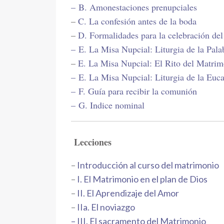
–
B. Amonestaciones prenupciales
–
C. La confesión antes de la boda
–
D. Formalidades para la celebración de
–
E. La Misa Nupcial: Liturgia de la Pala
–
E. La Misa Nupcial: El Rito del Matri
–
E. La Misa Nupcial: Liturgia de la Euca
–
F. Guía para recibir la comunión
–
G. Indice nominal
Lecciones
–
Introducción al curso del matrimonio
–
I. El Matrimonio en el plan de Dios
–
II. El Aprendizaje del Amor
–
IIa. El noviazgo
–
III. El sacramento del Matrimonio