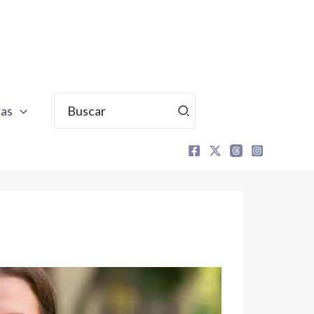
Buscar
tas
por: