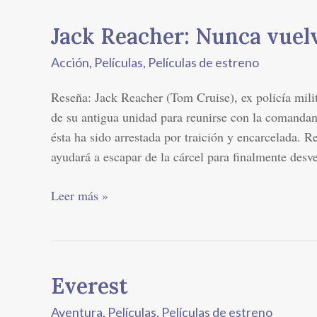
Jack Reacher: Nunca vuelv
Jack
Reacher:
Acción
,
Películas
,
Películas de estreno
Nunca
vuelvas
Reseña: Jack Reacher (Tom Cruise), ex policía milit
atrás
de su antigua unidad para reunirse con la comanda
ésta ha sido arrestada por traición y encarcelada. R
ayudará a escapar de la cárcel para finalmente desv
Leer más »
Everest
Everest
Aventura
,
Películas
,
Películas de estreno