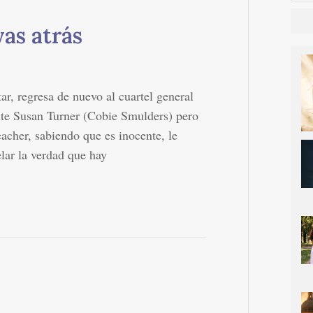
as atrás
ar, regresa de nuevo al cuartel general
nte Susan Turner (Cobie Smulders) pero
eacher, sabiendo que es inocente, le
elar la verdad que hay