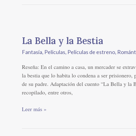
La
Bella
La Bella y la Bestia
y
la
Fantasía
,
Películas
,
Películas de estreno
,
Románt
Bestia
Reseña: En el camino a casa, un mercader se extraví
la bestia que lo habita lo condena a ser prisionero, 
de su padre. Adaptación del cuento “La Bella y la B
recopilado, entre otros,
Leer más »