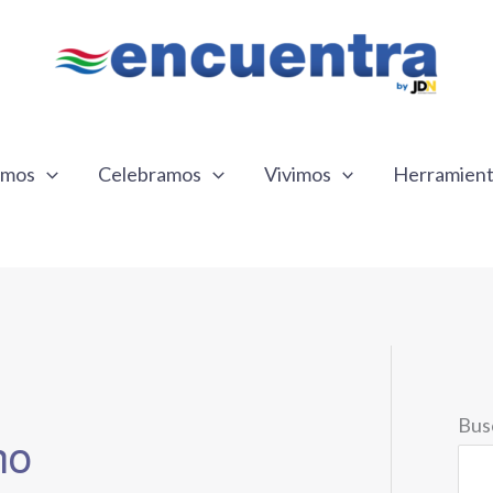
emos
Celebramos
Vivimos
Herramien
Bus
no