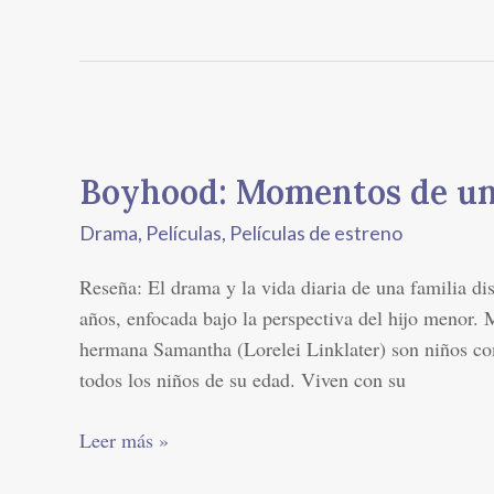
Boyhood:
Momentos
Boyhood: Momentos de un
de
una
Drama
,
Películas
,
Películas de estreno
Vida
Reseña: El drama y la vida diaria de una familia di
años, enfocada bajo la perspectiva del hijo menor. 
hermana Samantha (Lorelei Linklater) son niños c
todos los niños de su edad. Viven con su
Leer más »