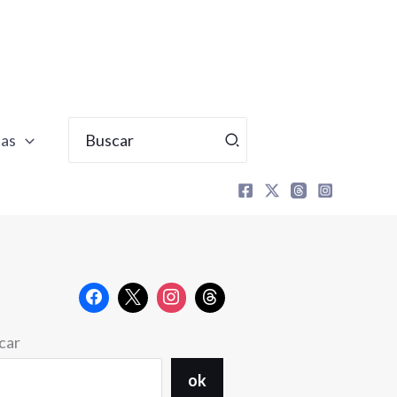
Buscar
tas
por:
car
ok