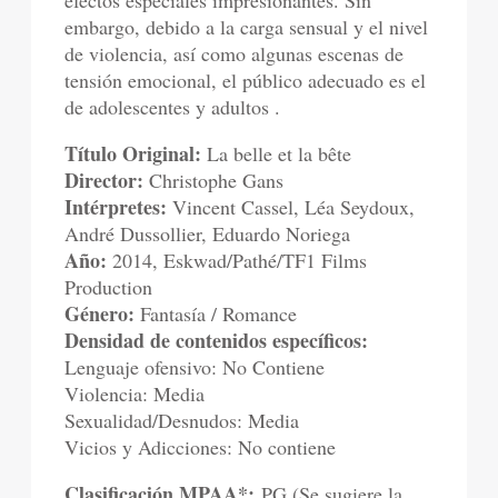
efectos especiales impresionantes. Sin
embargo, debido a la carga sensual y el nivel
de violencia, así como algunas escenas de
tensión emocional, el público adecuado es el
de adolescentes y adultos .
Título Original:
La belle et la bête
Director:
Christophe Gans
Intérpretes:
Vincent Cassel, Léa Seydoux,
André Dussollier, Eduardo Noriega
Año:
2014, Eskwad/Pathé/TF1 Films
Production
Género:
Fantasía / Romance
Densidad de contenidos específicos:
Lenguaje ofensivo: No Contiene
Violencia: Media
Sexualidad/Desnudos: Media
Vicios y Adicciones: No contiene
Clasificación MPAA*:
PG (Se sugiere la