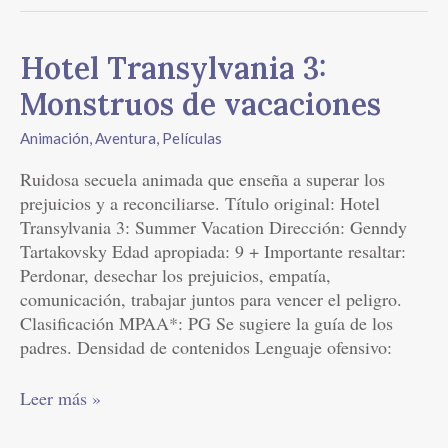
Hotel
Hotel Transylvania 3:
Transylvania
Monstruos de vacaciones
3:
Monstruos
Animación
,
Aventura
,
Películas
de
Ruidosa secuela animada que enseña a superar los
vacaciones
prejuicios y a reconciliarse. Título original: Hotel
Transylvania 3: Summer Vacation Dirección: Genndy
Tartakovsky Edad apropiada: 9 + Importante resaltar:
Perdonar, desechar los prejuicios, empatía,
comunicación, trabajar juntos para vencer el peligro.
Clasificación MPAA*: PG Se sugiere la guía de los
padres. Densidad de contenidos Lenguaje ofensivo:
Leer más »