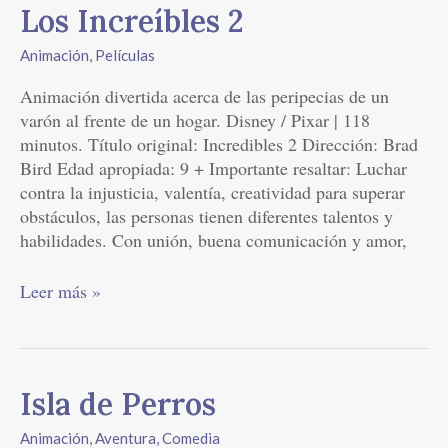
Los
Los Increíbles 2
Increíbles
Animación
,
Películas
2
Animación divertida acerca de las peripecias de un
varón al frente de un hogar. Disney / Pixar | 118
minutos. Título original: Incredibles 2 Dirección: Brad
Bird Edad apropiada: 9 + Importante resaltar: Luchar
contra la injusticia, valentía, creatividad para superar
obstáculos, las personas tienen diferentes talentos y
habilidades. Con unión, buena comunicación y amor,
Leer más »
Isla
Isla de Perros
de
Animación
,
Aventura
,
Comedia
Perros