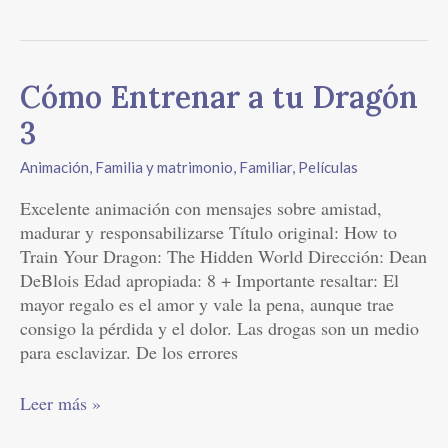
Cómo
Cómo Entrenar a tu Dragón
Entrenar
3
a
tu
Animación
,
Familia y matrimonio
,
Familiar
,
Películas
Dragón
Excelente animación con mensajes sobre amistad,
3
madurar y responsabilizarse Título original: How to
Train Your Dragon: The Hidden World Dirección: Dean
DeBlois Edad apropiada: 8 + Importante resaltar: El
mayor regalo es el amor y vale la pena, aunque trae
consigo la pérdida y el dolor. Las drogas son un medio
para esclavizar. De los errores
Leer más »