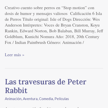
Creativo cuento sobre perros en “Stop motion” con
dosis de humor y mensajes valiosos Calificación 6 Isla
de Perros Título original: Isle of Dogs Dirección: Wes
Anderson Intérpretes: Voces de Bryan Cranston, Koyu
Rankin, Edward Norton, Bob Balaban, Bill Murray, Jeff
Goldblum, Kunichi Nomura Año: 2018, 20th Century
Fox / Indian Paintbrush Género: Animación /
Leer más »
Las
Las travesuras de Peter
travesuras
Rabbit
de
Peter
Animación
,
Aventura
,
Comedia
,
Películas
Rabbit