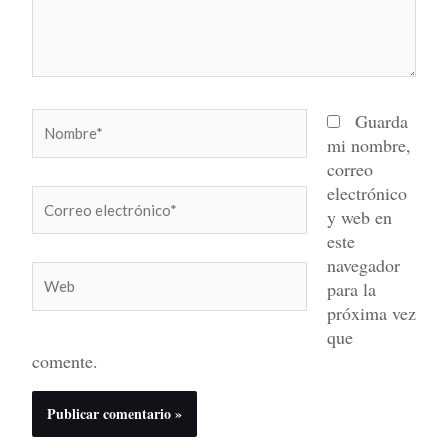
Nombre*
Guarda
mi nombre,
correo
electrónico
Correo
y web en
electrónico*
este
navegador
Web
para la
próxima vez
que
comente.