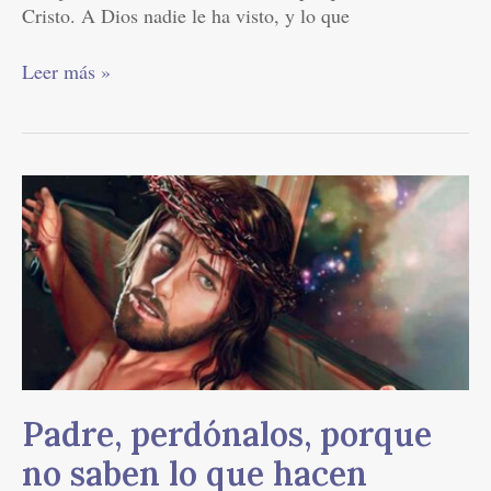
Cristo. A Dios nadie le ha visto, y lo que
Leer más »
Padre,
perdónalos,
porque
no
saben
lo
que
hacen
Padre, perdónalos, porque
no saben lo que hacen