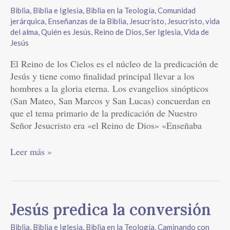
Reino
Biblia
,
Biblia e Iglesia
,
Biblia en la Teología
,
Comunidad
de
jerárquica
,
Enseñanzas de la Biblia
,
Jesucristo
,
Jesucristo, vida
Dios
del alma
,
Quién es Jesús
,
Reino de Dios
,
Ser Iglesia
,
Vida de
Jesús
El Reino de los Cielos es el núcleo de la predicación de
Jesús y tiene como finalidad principal llevar a los
hombres a la gloria eterna. Los evangelios sinópticos
(San Mateo, San Marcos y San Lucas) concuerdan en
que el tema primario de la predicación de Nuestro
Señor Jesucristo era «el Reino de Dios» «Enseñaba
Leer más »
Jesús
Jesús predica la conversión
predica
Biblia
,
Biblia e Iglesia
,
Biblia en la Teología
,
Caminando con