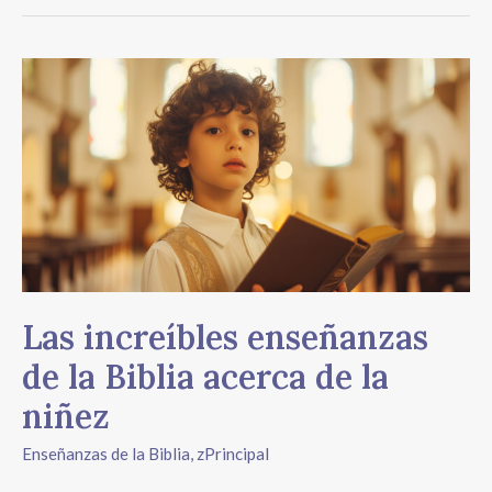
Las
increíbles
enseñanzas
de
la
Biblia
acerca
de
la
niñez
Las increíbles enseñanzas
de la Biblia acerca de la
niñez
Enseñanzas de la Biblia
,
zPrincipal