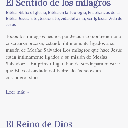
El
El Sentido de los milagros
Sentido
Biblia
,
Biblia e Iglesia
,
Biblia en la Teología
,
Enseñanzas de la
de
Biblia
,
Jesucristo
,
Jesucristo, vida del alma
,
Ser Iglesia
,
Vida de
los
Jesús
milagros
Todos los milagros hechos por Jesucristo contienen una
enseñanza precisa, estando íntimamente ligados a su
misión de Mesías Salvador Los milagros que hace Jesús
están íntimamente ligados a su misión de Mesías
Salvador: – En primer lugar, han de servir para mostrar
que El es el enviado del Padre. Jesús no es un
curandero, sino
Leer más »
El
El Reino de Dios