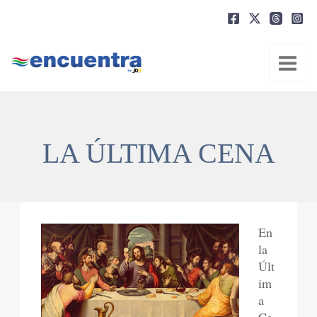
Ir
al
contenido
LA ÚLTIMA CENA
En
la
Últ
im
a