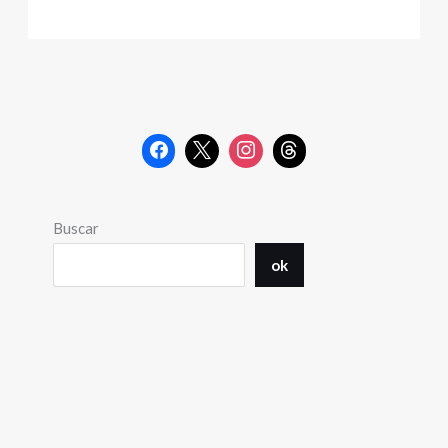
Buscar
ok