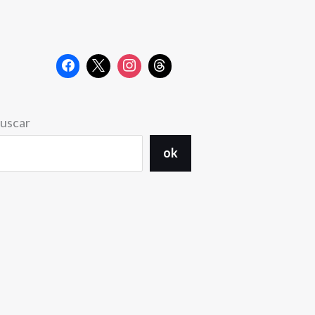
uscar
ok