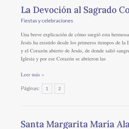
La Devoción al Sagrado Co
La
Devoción
Fiestas y celebraciones
al
Sagrado
Una breve explicación de cómo surgió esta hermosa
Corazón
Jesús ha existido desde los primeros tiempos de la 
de
y el Corazón abierto de Jesús, de donde salió sang
Jesús
Iglesia y por ese Corazón se abrieron las
Leer más »
Páginas:
1
2
Santa Margarita María Al
Santa