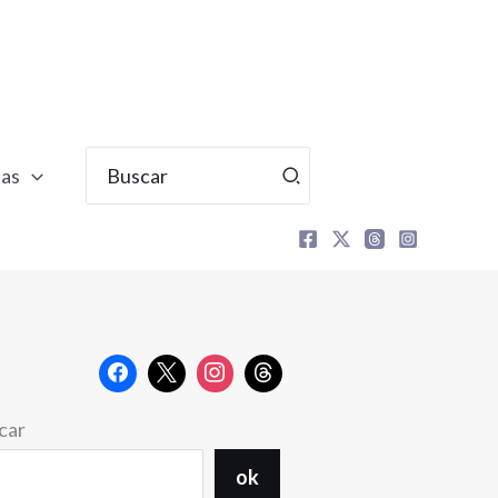
Buscar
tas
por:
car
ok