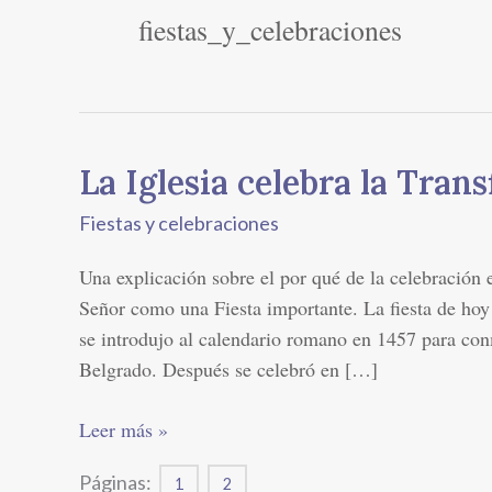
fiestas_y_celebraciones
La Iglesia celebra la Tran
La
Iglesia
Fiestas y celebraciones
celebra
la
Una explicación sobre el por qué de la celebración e
Transfiguración
Señor como una Fiesta importante. La fiesta de hoy 
se introdujo al calendario romano en 1457 para con
Belgrado. Después se celebró en […]
Leer más »
Páginas:
1
2