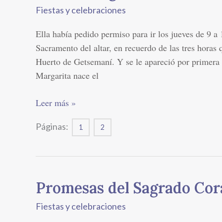
Margarita
Fiestas y celebraciones
María
Alacoque
Ella había pedido permiso para ir los jueves de 9 a 
Sacramento del altar, en recuerdo de las tres horas
Huerto de Getsemaní. Y se le apareció por primer
Margarita nace el
Leer más »
Páginas:
1
2
Promesas del Sagrado Co
Promesas
del
Fiestas y celebraciones
Sagrado