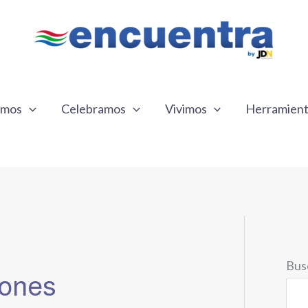
emos
Celebramos
Vivimos
Herramien
Bus
iones