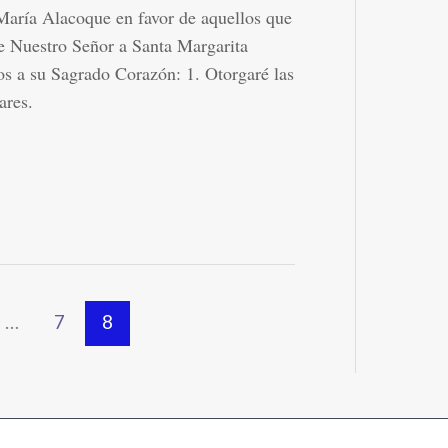
María Alacoque en favor de aquellos que
e Nuestro Señor a Santa Margarita
os a su Sagrado Corazón: 1. Otorgaré las
ares.
…
7
8