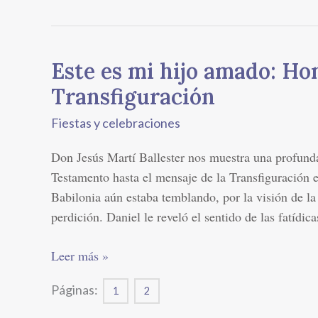
Este es mi hijo amado: Hom
Este
es
Transfiguración
mi
Fiestas y celebraciones
hijo
amado:
Don Jesús Martí Ballester nos muestra una profunda
Homilia
Testamento hasta el mensaje de la Transfiguración e
para
Babilonia aún estaba temblando, por la visión de la
la
perdición. Daniel le reveló el sentido de las fatídica
Transfiguración
Leer más »
Páginas:
1
2