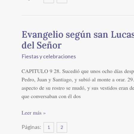
Evangelio según san Lucas
Evangelio
según
del Señor
san
Fiestas y celebraciones
Lucas:
La
CAPITULO 9 28. Sucedió que unos ocho días despué
Transfiguración
Pedro, Juan y Santiago, y subió al monte a orar. 29
del
aspecto de su rostro se mudó, y sus vestidos eran d
Señor
que conversaban con él dos
Leer más »
Páginas:
1
2