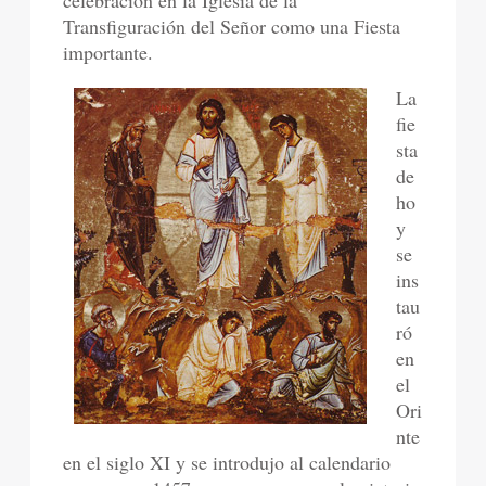
celebración en la Iglesia de la
Transfiguración del Señor como una Fiesta
importante.
La
fie
sta
de
ho
y
se
ins
tau
ró
en
el
Ori
nte
en el siglo XI y se introdujo al calendario