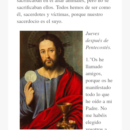
sacrificaban en el altar animales, pero no se
sacrificaban ellos. Todos hemos de ser como
él, sacerdotes y víctimas, porque nuestro
sacerdocio es el suyo.
Jueves
después de
Pentecostés.
1."Os he
llamado
amigos,
porque os he
manifestado
todo lo que
he oído a mi
Padre. No
me habéis
elegido
vosotros a