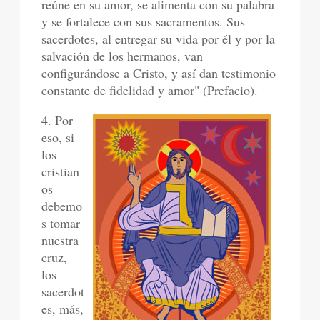
reúne en su amor, se alimenta con su palabra
y se fortalece con sus sacramentos. Sus
sacerdotes, al entregar su vida por él y por la
salvación de los hermanos, van
configurándose a Cristo, y así dan testimonio
constante de fidelidad y amor" (Prefacio).
4. Por
eso, si
los
cristian
os
debemo
s tomar
nuestra
cruz,
los
sacerdot
es, más,