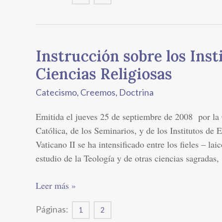
laicos
Instrucción sobre los Inst
Instrucción
sobre
Ciencias Religiosas
los
Catecismo
,
Creemos
,
Doctrina
Institutos
Superiores
Emitida el jueves 25 de septiembre de 2008 por la
de
Católica, de los Seminarios, y de los Institutos de
Ciencias
Vaticano II se ha intensificado entre los fieles – lai
Religiosas
estudio de la Teología y de otras ciencias sagradas,
Leer más »
Páginas:
1
2