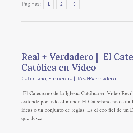
Páginas:
1
2
3
Real
+
Real + Verdadero | El Cate
Verdadero
|
Católica en Video
El
Catecismo
,
Encuentra |
,
Real+Verdadero
Catecismo
de
El Catecismo de la Iglesia Católica en Video Recib
la
extiende por todo el mundo El Catecismo no es un l
Iglesia
ideas o un conjunto de reglas. Es el eco fiel de un 
Católica
que desea
en
Video