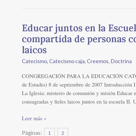
Educar juntos en la Escuel
Educar
juntos
compartida de personas co
en
laicos
la
Escuela
Catecismo
,
Catecismo caja
,
Creemos
,
Doctrina
Católica:
CONGREGACIÓN PARA LA EDUCACIÓN CATÓLICA (
misión
de Estudio) 8 de septiembre de 2007 Introducción 
compartida
La Iglesia: misterio de comunión y misión Educar
de
consagradas y fieles laicos juntos en la escuela II
personas
consagradas
Leer más »
y
fieles
Páginas:
1
2