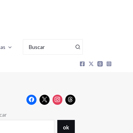
Buscar
tas
por:
car
ok