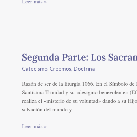
Leer más »
Segunda
Parte:
Segunda Parte: Los Sacram
Los
Sacramentos
Catecismo
,
Creemos
,
Doctrina
de
la
Razón de ser de la liturgia 1066. En el Símbolo de la
Fe
Santísima Trinidad y su «designio benevolente» (Ef 
realiza el «misterio de su voluntad» dando a su Hij
salvación del mundo y
Leer más »