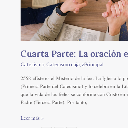
Vida
de
la
Fe
Cuarta Parte: La oración e
Catecismo
,
Catecismo caja
,
zPrincipal
2558 «Este es el Misterio de la fe». La Iglesia lo p
(Primera Parte del Catecismo) y lo celebra en la Li
que la vida de los fieles se conforme con Cristo en 
Padre (Tercera Parte). Por tanto,
Leer más »