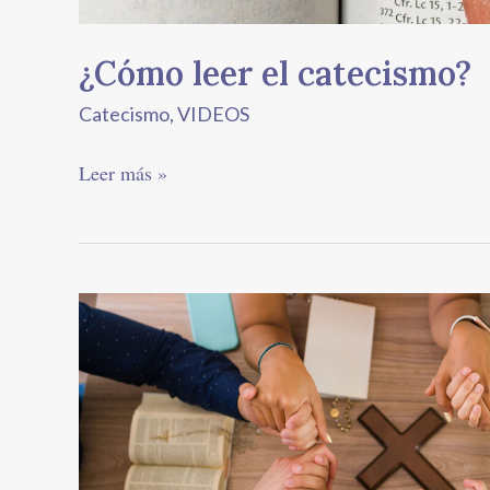
¿Cómo leer el catecismo?
Catecismo
,
VIDEOS
Leer más »
Cuarta
Parte:
La
oración
en
la