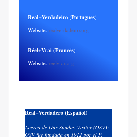
Real+Verdadeiro (Portugues)
Website:
realverdadeiro.org
Réel+Vrai (Francés)
Website:
reelvrai.org
Real+Verdadero (Español)
Acerca de Our Sunday Visitor (OSV):
OSV fue fundada en 1912 por el P.