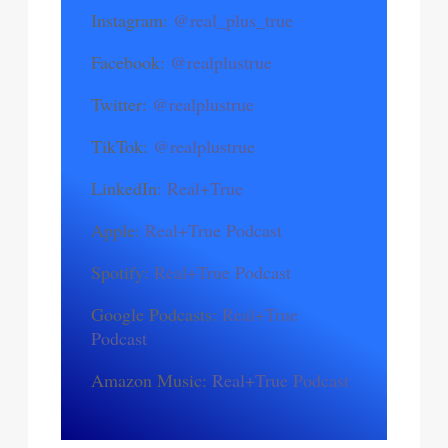
Instagram:
@real_plus_true
Facebook:
@realplustrue
Twitter:
@realplustrue
TikTok:
@realplustrue
LinkedIn:
Real+True
Apple:
Real+True Podcast
Spotify:
Real+True Podcast
Google Podcasts:
Real+True
Podcast
Amazon Music:
Real+True Podcast