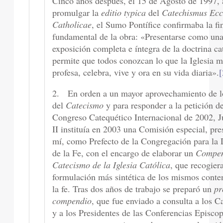
Cinco años después, el 15 de Agosto de 1997, 
promulgar la
editio typica
del
Catechismus Ecc
Catholicae
, el Sumo Pontífice confirmaba la fi
fundamental de la obra: «Presentarse como un
exposición completa e íntegra de la doctrina ca
permite que todos conozcan lo que la Iglesia 
profesa, celebra, vive y ora en su vida diaria».
[
2. En orden a un mayor aprovechamiento de l
del
Catecismo
y para responder a la petición de
Congreso Catequético Internacional de 2002, 
II instituía en 2003 una Comisión especial, pre
mí, como Prefecto de la Congregación para la 
de la Fe, con el encargo de elaborar un
Compe
Catecismo de la Iglesia Católica
, que recogier
formulación más sintética de los mismos conte
la fe. Tras dos años de trabajo se preparó un
pr
compendio
, que fue enviado a consulta a los C
y a los Presidentes de las Conferencias Episcop