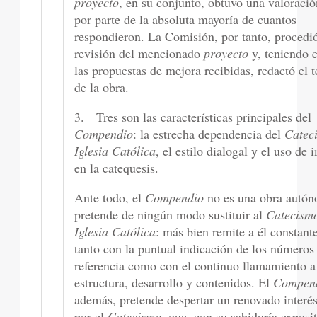
proyecto
, en su conjunto, obtuvo una valoració
por parte de la absoluta mayoría de cuantos
respondieron. La Comisión, por tanto, procedió
revisión del mencionado
proyecto
y, teniendo 
las propuestas de mejora recibidas, redactó el t
de la obra.
3. Tres son las características principales del
Compendio
: la estrecha dependencia del
Catec
Iglesia Católica
, el estilo dialogal y el uso de
en la catequesis.
Ante todo, el
Compendio
no es una obra autón
pretende de ningún modo sustituir al
Catecismo
Iglesia Católica
: más bien remite a él constant
tanto con la puntual indicación de los números
referencia como con el continuo llamamiento a
estructura, desarrollo y contenidos. El
Compen
además, pretende despertar un renovado interés
por el
Catecismo
, que, con su sabiduría exposi