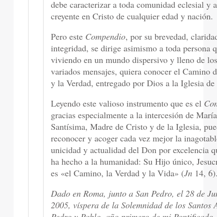
debe caracterizar a toda comunidad eclesial y 
creyente en Cristo de cualquier edad y nación.
Pero este
Compendio
, por su brevedad, clarida
integridad, se dirige asimismo a toda persona 
viviendo en un mundo dispersivo y lleno de lo
variados mensajes, quiera conocer el Camino d
y la Verdad, entregado por Dios a la Iglesia de 
Leyendo este valioso instrumento que es el
Co
gracias especialmente a la intercesión de Marí
Santísima, Madre de Cristo y de la Iglesia, pu
reconocer y acoger cada vez mejor la inagotabl
unicidad y actualidad del Don por excelencia 
ha hecho a la humanidad: Su Hijo único, Jesucr
es «el Camino, la Verdad y la Vida» (
Jn
14, 6)
Dado en Roma, junto a San Pedro, el 28 de Ju
2005, víspera de la Solemnidad de los Santos 
Pedro y Pablo, año primero de mi Pontificado.