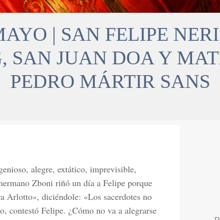
AYO | SAN FELIPE NER
, SAN JUAN DOA Y MA
PEDRO MÁRTIR SANS
enioso, alegre, extático, imprevisible,
 hermano Zboni riñó un día a Felipe porque
ra Arlotto», diciéndole: «Los sacerdotes no
o, contestó Felipe. ¿Cómo no va a alegrarse
B