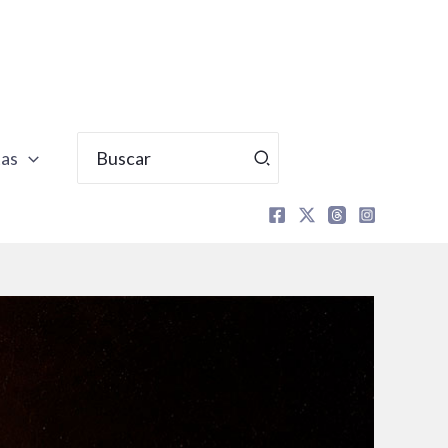
Buscar
tas
por: