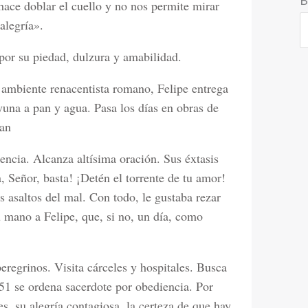
 hace doblar el cuello y no nos permite mirar
alegría».
por su piedad, dulzura y amabilidad.
ambiente renacentista romano, Felipe entrega
yuna a pan y agua. Pasa los días en obras de
San
tencia. Alcanza altísima oración. Sus éxtasis
, Señor, basta! ¡Detén el torrente de tu amor!
s asaltos del mal. Con todo, le gustaba rezar
tu mano a Felipe, que, si no, un día, como
eregrinos. Visita cárceles y hospitales. Busca
551 se ordena sacerdote por obediencia. Por
s, su alegría contagiosa, la certeza de que hay