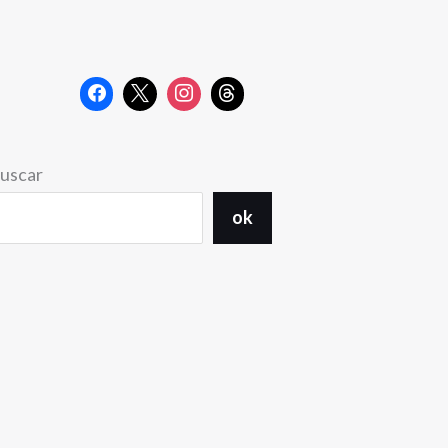
uscar
ok