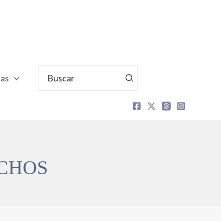
Buscar
tas
por:
ICHOS