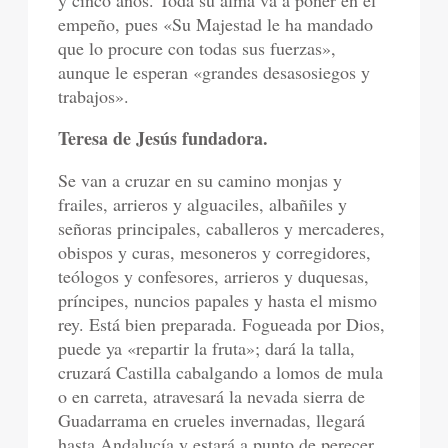
y cinco años. Toda su alma va a poner en el
empeño, pues «Su Majestad le ha mandado
que lo procure con todas sus fuerzas»,
aunque le esperan «grandes desasosiegos y
trabajos».
Teresa de Jesús fundadora.
Se van a cruzar en su camino monjas y
frailes, arrieros y alguaciles, albañiles y
señoras principales, caballeros y mercaderes,
obispos y curas, mesoneros y corregidores,
teólogos y confesores, arrieros y duquesas,
príncipes, nuncios papales y hasta el mismo
rey. Está bien preparada. Fogueada por Dios,
puede ya «repartir la fruta»; dará la talla,
cruzará Castilla cabalgando a lomos de mula
o en carreta, atravesará la nevada sierra de
Guadarrama en crueles invernadas, llegará
hasta Andalucía y estará a punto de perecer