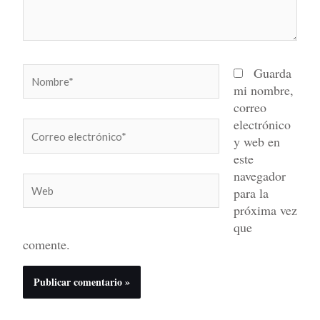
Nombre*
Guarda
mi nombre,
correo
electrónico
Correo
y web en
electrónico*
este
navegador
Web
para la
próxima vez
que
comente.