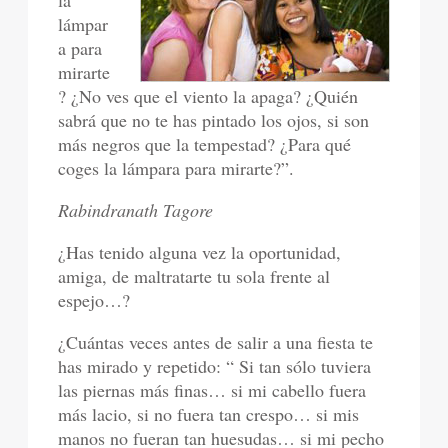
la
lámpar
a para
mirarte
? ¿No ves que el viento la apaga? ¿Quién
sabrá que no te has pintado los ojos, si son
más negros que la tempestad? ¿Para qué
coges la lámpara para mirarte?”.
Rabindranath Tagore
¿Has tenido alguna vez la oportunidad,
amiga, de maltratarte tu sola frente al
espejo…?
¿Cuántas veces antes de salir a una fiesta te
has mirado y repetido: “ Si tan sólo tuviera
las piernas más finas… si mi cabello fuera
más lacio, si no fuera tan crespo… si mis
manos no fueran tan huesudas… si mi pecho