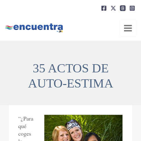
Ir
al
contenido
35 ACTOS DE
AUTO-ESTIMA
“
¿Para
qué
coges