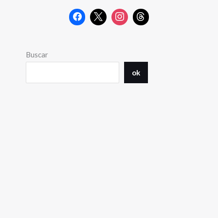
Buscar
ok