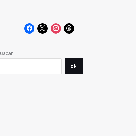
uscar
ok