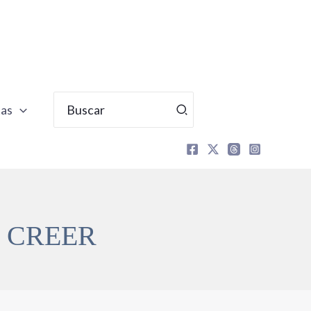
Buscar
tas
por:
 CREER