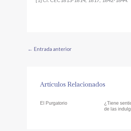
[1] Cf. CEC1813-1814; 1817; 1842-1844.
←
Entrada anterior
Artículos Relacionados
El Purgatorio
¿Tiene senti
de las indul