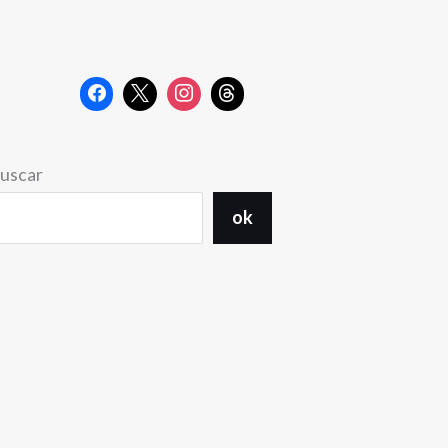
uscar
ok