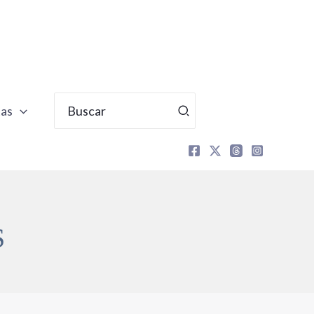
Buscar
tas
por:
S