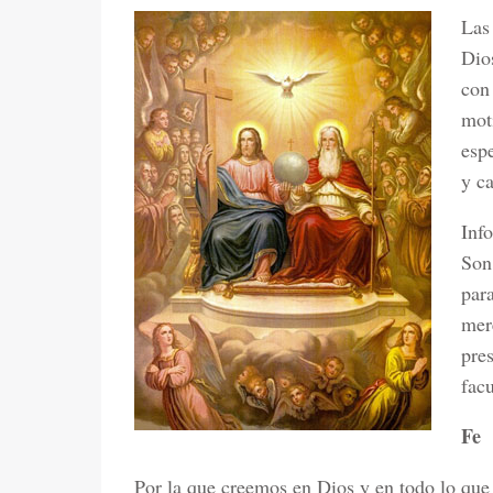
Las 
Dios
con
mot
esp
y ca
Info
Son 
par
mere
pres
fac
Fe
Por la que creemos en Dios y en todo lo que 