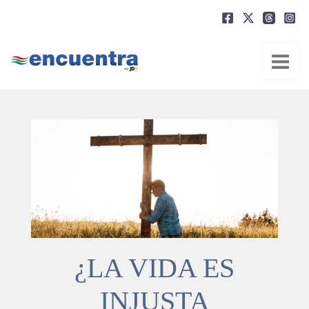
Ir
al
contenido
¿LA VIDA ES
INJUSTA