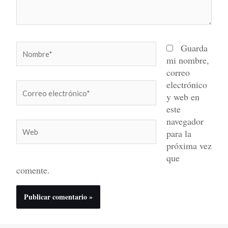
Nombre*
Guarda
mi nombre,
correo
electrónico
Correo
y web en
electrónico*
este
navegador
Web
para la
próxima vez
que
comente.