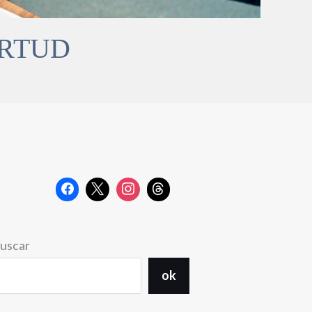
IRTUD
uscar
ok