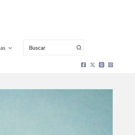
Buscar
tas
por: