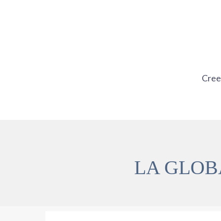
Ir
al
contenido
Cre
LA GLOB