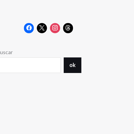
uscar
ok