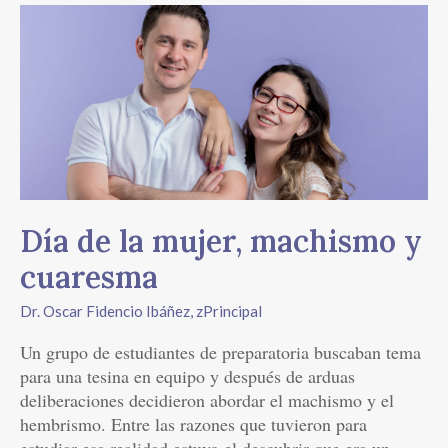
Día
de
la
mujer,
machismo
y
cuaresma
Día de la mujer, machismo y
cuaresma
Dr. Oscar Fidencio Ibáñez
,
zPrincipal
Un grupo de estudiantes de preparatoria buscaban tema
para una tesina en equipo y después de arduas
deliberaciones decidieron abordar el machismo y el
hembrismo. Entre las razones que tuvieron para
estudiar esa realidad estuvo el descubrir que era un