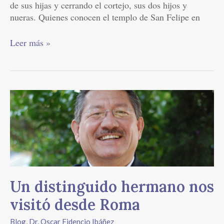
de sus hijas y cerrando el cortejo, sus dos hijos y
nueras. Quienes conocen el templo de San Felipe en
Leer más »
Un
distinguido
hermano
nos
visitó
desde
Roma
Un distinguido hermano nos
visitó desde Roma
Blog
,
Dr. Oscar Fidencio Ibáñez