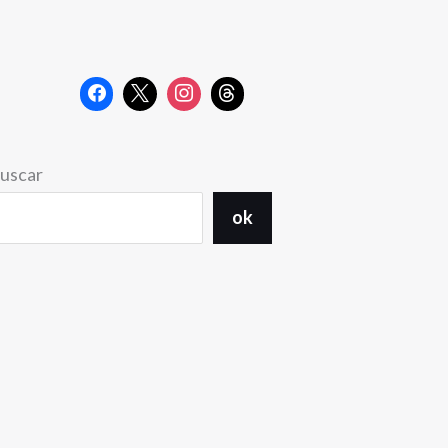
uscar
ok