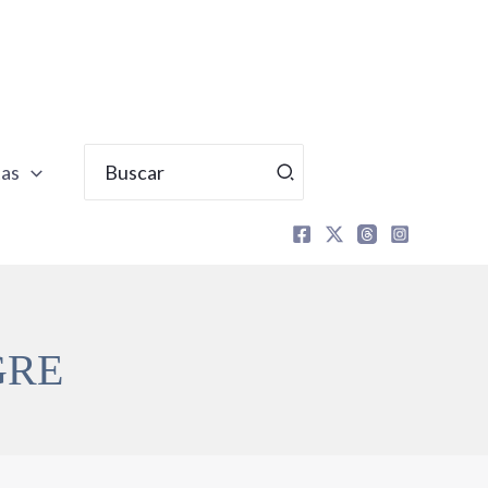
Buscar
tas
por:
GRE