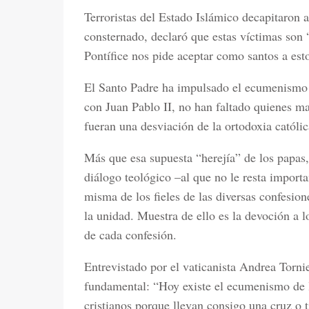
Terroristas del Estado Islámico decapitaron a
consternado, declaró que estas víctimas son “
Pontífice nos pide aceptar como santos a esto
El Santo Padre ha impulsado el ecumenismo 
con Juan Pablo II, no han faltado quienes m
fueran una desviación de la ortodoxia católic
Más que esa supuesta “herejía” de los papas, 
diálogo teológico –al que no le resta import
misma de los fieles de las diversas confesi
la unidad. Muestra de ello es la devoción a l
de cada confesión.
Entrevistado por el vaticanista Andrea Tornie
fundamental: “Hoy existe el ecumenismo de l
cristianos porque llevan consigo una cruz o t