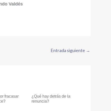
ando Valdés
Entrada siguiente
→
r fracasar
¿Qué hay detrás de la
ce?
renuncia?