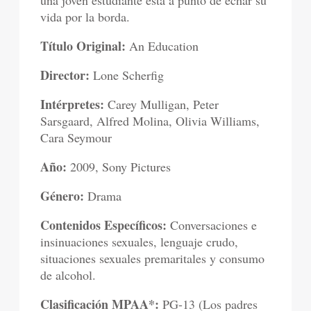
una joven estudiante está a punto de echar su
vida por la borda.
Título Original:
An Education
Director:
Lone Scherfig
Intérpretes:
Carey Mulligan, Peter
Sarsgaard, Alfred Molina, Olivia Williams,
Cara Seymour
Año:
2009, Sony Pictures
Género:
Drama
Contenidos Específicos:
Conversaciones e
insinuaciones sexuales, lenguaje crudo,
situaciones sexuales premaritales y consumo
de alcohol.
Clasificación MPAA*:
PG-13 (Los padres