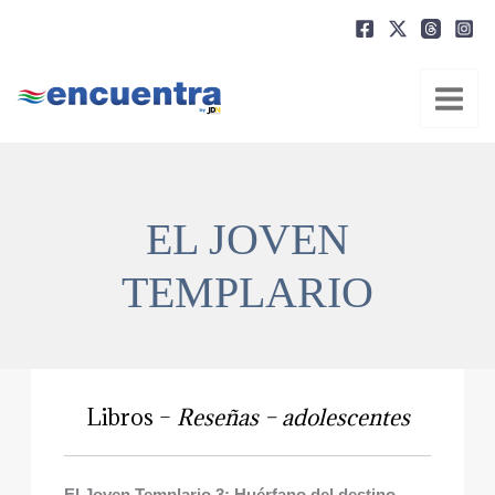
Ir
al
contenido
EL JOVEN
TEMPLARIO
Libros –
Reseñas – adolescentes
El Joven Templario 3: Huérfano del destino