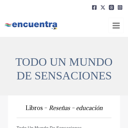
Ir
al
contenido
TODO UN MUNDO
DE SENSACIONES
Libros –
Reseñas – educación
Todo Un Mundo De Sensaciones