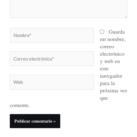
Nombre*
Guarda
mi nombre,
correo
electrónico
Correo
y web en
electrónico*
este
navegador
Web
para la
próxima vez
que
comente.