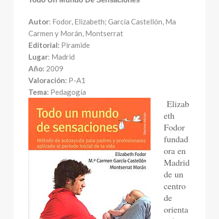
Autor
: Fodor, Elizabeth; García Castellón, Ma
Carmen y Morán, Montserrat
Editorial:
Piramide
Lugar
: Madrid
Año:
2009
Valoración:
P-A1
Tema:
Pedagogía
Elizab
eth
Fodor
fundad
ora en
Madrid
de un
centro
de
orienta