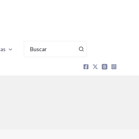
Buscar
tas
por: