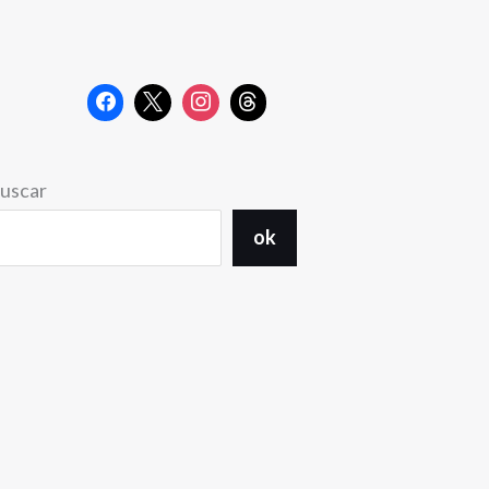
uscar
ok