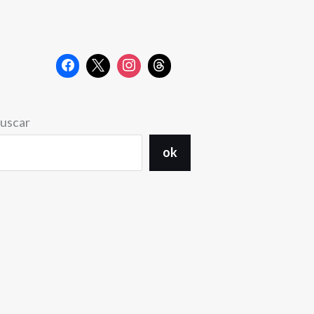
uscar
ok