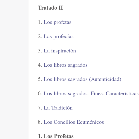
Tratado II
1.
Los profetas
2.
Las profecías
3.
La inspiración
4.
Los libros sagrados
5.
Los libros sagrados (Autenticidad)
6.
Los libros sagrados. Fines. Características
7.
La Tradición
8.
Los Concilios Ecuménicos
1. Los Profetas