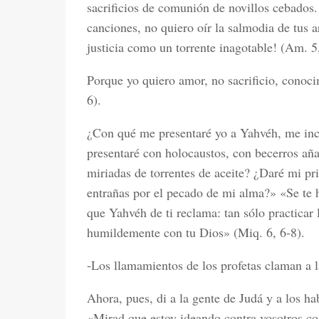
sacrificios de comunión de novillos cebados.
canciones, no quiero oír la salmodia de tus a
justicia como un torrente inagotable! (Am. 5
Porque yo quiero amor, no sacrificio, conoc
6).
¿Con qué me presentaré yo a Yahvéh, me incl
presentaré con holocaustos, con becerros añ
miriadas de torrentes de aceite? ¿Daré mi pr
entrañas por el pecado de mi alma?» «Se te 
que Yahvéh de ti reclama: tan sólo practicar
humildemente con tu Dios» (Miq. 6, 6-8).
-Los llamamientos de los profetas claman a l
Ahora, pues, di a la gente de Judá y a los ha
«Mirad que estoy ideando contra vosotros co