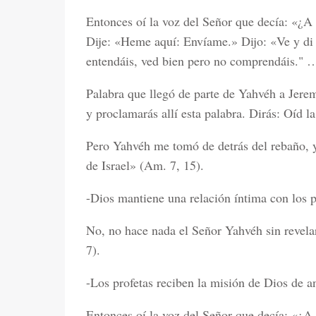
Entonces oí la voz del Señor que decía: «¿A 
Dije: «Heme aquí: Envíame.» Dijo: «Ve y di 
entendáis, ved bien pero no comprendáis." …»
Palabra que llegó de parte de Yahvéh a Jerem
y proclamarás allí esta palabra. Dirás: Oíd l
Pero Yahvéh me tomó de detrás del rebaño, y
de Israel» (Am. 7, 15).
-Dios mantiene una relación íntima con los p
No, no hace nada el Señor Yahvéh sin revelar
7).
-Los profetas reciben la misión de Dios de a
Entonces oí la voz del Señor que decía: «¿A 