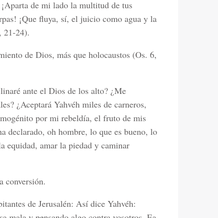
 ¡Aparta de mi lado la multitud de tus
rpas! ¡Que fluya, sí, el juicio como agua y la
, 21-24).
imiento de Dios, más que holocaustos (Os. 6,
inaré ante el Dios de los alto? ¿Me
ales? ¿Aceptará Yahvéh miles de carneros,
imogénito por mi rebeldía, el fruto de mis
ha declarado, oh hombre, lo que es bueno, lo
 la equidad, amar la piedad y caminar
a conversión.
bitantes de Jerusalén: Así dice Yahvéh:
sa mala y pensando algo contra vosotros. Ea,