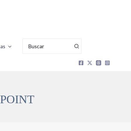
Buscar
tas
por:
POINT