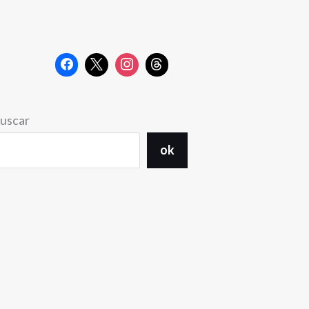
uscar
ok