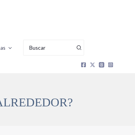
Buscar
tas
por:
 ALREDEDOR?