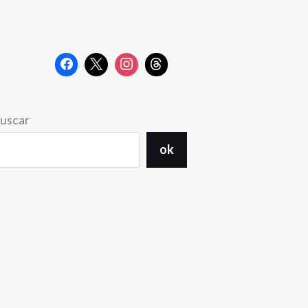
uscar
ok