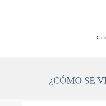
Ir
al
contenido
Cre
¿CÓMO SE V